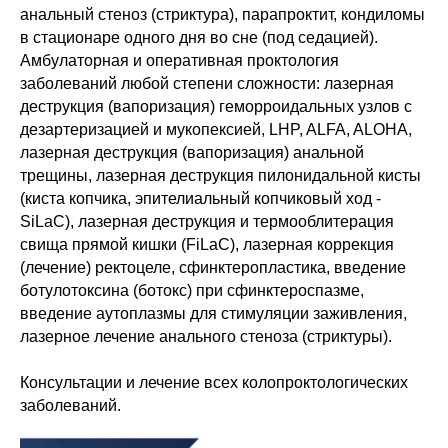
анальный стеноз (стриктура), парапроктит, кондиломы
в стационаре одного дня во сне (под седацией).
Амбулаторная и оперативная проктология
заболеваний любой степени сложности: лазерная
деструкция (вапоризация) геморроидальных узлов с
дезартеризацией и мукопексией, LHP, ALFA, ALOHA,
лазерная деструкция (вапоризация) анальной
трещины, лазерная деструкция пилонидальной кисты
(киста копчика, эпителиальный копчиковый ход -
SiLaC), лазерная деструкция и термооблитерация
свища прямой кишки (FiLaC), лазерная коррекция
(лечение) ректоцеле, сфинктеропластика, введение
ботулотоксина (ботокс) при сфинктероспазме,
введение аутоплазмы для стимуляции заживления,
лазерное лечение анального стеноза (стриктуры).
Консультации и лечение всех колопроктологических
заболеваний.