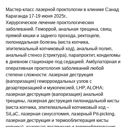
Мастер-класс лазерной проктологии в клинике Санад
Караганда 17-19 июня 2025г..
Хирургическое лечение проктологических
заболеваний. Геморрой, анальная трещина, свищ
прямой кишки и заднего прохода, ректоцеле,
пилонидальная болезнь (киста копчика,
эпителиальный копчиковый ход), анальный полип,
анальный стеноз (стриктура), парапроктит, кондиломы
в дневном стационаре под седацией. Амбулаторная и
оперативная проктология заболеваний любой
степени сложности: лазерная деструкция
(вапоризация) геморроидальных узлов с
дезартеризацией и мукопексией, LHP, ALOHA;
лазерная деструкция (вапоризация) анальной
трещины, лазерная деструкция пилонидальной кисты
(киста копчика, эпителиальный копчиковый ход –
SiLaC, лазерная синусотомия, лазерный Pit-picking,
лазерная деструкция и термооблитерация кисты
копчика), лазерная деструкция и термооблитерация