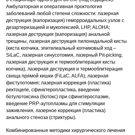
Амбулаторная и оперативная проктология
заболеваний любой степени сложности: лазерная
деструкция (вапоризация) геморроидальных узлов с
дезартеризацией и мукопексией, LHP, ALOHA;
лазерная деструкция (вапоризация) анальной
трещины, лазерная деструкция пилонидальной кисты
(киста копчика, эпителиальный копчиковый ход –
SiLaC, лазерная синусотомия, лазерный Pit-picking,
лазерная деструкция и термооблитерация кисты
копчика), лазерная деструкция и термооблитерация
свища прямой кишки (FiLaC, ALFA), лазерная
фистулотомия; лазерная коррекция (пластика)
ректоцеле, сфинктеропластика, введение
ботулотоксина (ботокс) при сфинктероспазме,
введение PRP-аутоплазмы для стимуляции
заживления, лазерное коррекция (пластика)
анального стеноза (стриктуры).
Комбинированные методики хирургического лечения